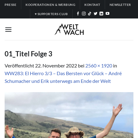
Zum
PRESSE
KOOPERATIONEN & WERBUNG
KONTAKT
NEWSLETTER
Inhalt
♥ SUPPORTERS CLUB
springen
01_Titel Folge 3
Veröffentlicht
22. November 2022
bei
2560 × 1920
in
WW283: El Hierro 3/3 – Das Bersten vor Glück – André
Schumacher und Erik unterwegs am Ende der Welt