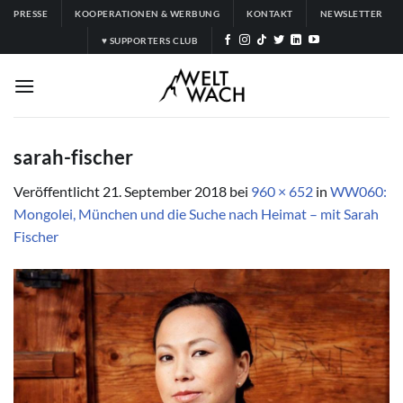
Zum
PRESSE
KOOPERATIONEN & WERBUNG
KONTAKT
NEWSLETTER
Inhalt
♥ SUPPORTERS CLUB
springen
sarah-fischer
Veröffentlicht
21. September 2018
bei
960 × 652
in
WW060:
Mongolei, München und die Suche nach Heimat – mit Sarah
Fischer