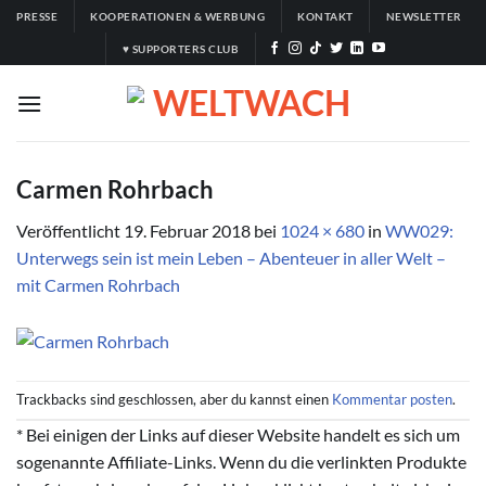
Zum
PRESSE
KOOPERATIONEN & WERBUNG
KONTAKT
NEWSLETTER
Inhalt
♥ SUPPORTERS CLUB
springen
Carmen Rohrbach
Veröffentlicht
19. Februar 2018
bei
1024 × 680
in
WW029:
Unterwegs sein ist mein Leben – Abenteuer in aller Welt –
mit Carmen Rohrbach
Trackbacks sind geschlossen, aber du kannst einen
Kommentar posten
.
* Bei einigen der Links auf dieser Website handelt es sich um
sogenannte Affiliate-Links. Wenn du die verlinkten Produkte