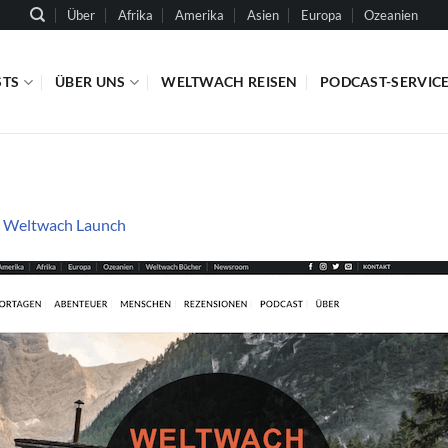
Über
Afrika
Amerika
Asien
Europa
Ozeanien
STS
ÜBER UNS
WELTWACH REISEN
PODCAST-SERVIC
n
Weltwach Launch