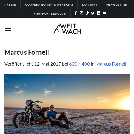
Zum
PRESSE
KOOPERATIONEN & WERBUNG
KONTAKT
NEWSLETTER
Inhalt
♥ SUPPORTERS CLUB
springen
Marcus Fornell
Veröffentlicht
12. Mai 2017
bei
600 × 400
in
Marcus Fornell