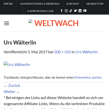
Zum
PRESSE
KOOPERATIONEN & WERBUNG
KONTAKT
NEWSLETTER
Inhalt
♥ SUPPORTERS CLUB
springen
Urs Wälterlin
Veröffentlicht
5. Mai 2017
bei
500 × 332
in
Urs Wälterlin
Trackbacks sind geschlossen, aber du kannst einen
Kommentar posten
.
←
Zurück
Weiter
→
* Bei einigen der Links auf dieser Website handelt es sich um
sogenannte Affiliate-Links. Wenn du die verlinkten Produkte