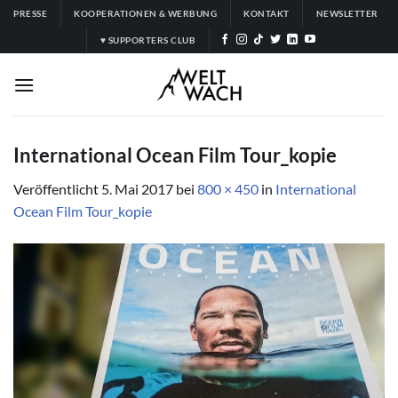
Zum
PRESSE
KOOPERATIONEN & WERBUNG
KONTAKT
NEWSLETTER
Inhalt
♥ SUPPORTERS CLUB
springen
International Ocean Film Tour_kopie
Veröffentlicht
5. Mai 2017
bei
800 × 450
in
International
Ocean Film Tour_kopie