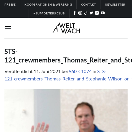
Zum
PRESSE
KOOPERATIONEN & WERBUNG
KONTAKT
NEWSLETTER
Inhalt
♥ SUPPORTERS CLUB
springen
STS-
121_crewmembers_Thomas_Reiter_and_Step
Veröffentlicht
11. Juni 2021
bei
960 × 1074
in
STS-
121_crewmembers_Thomas_Reiter_and_Stephanie_Wilson_on_th