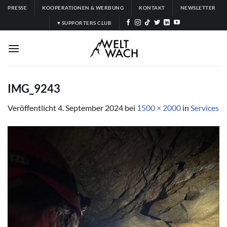
Zum
PRESSE
KOOPERATIONEN & WERBUNG
KONTAKT
NEWSLETTER
Inhalt
♥ SUPPORTERS CLUB
springen
IMG_9243
Veröffentlicht
4. September 2024
bei
1500 × 2000
in
Services