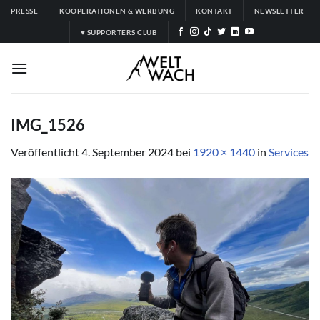
Zum
PRESSE
KOOPERATIONEN & WERBUNG
KONTAKT
NEWSLETTER
Inhalt
♥ SUPPORTERS CLUB
springen
IMG_1526
Veröffentlicht
4. September 2024
bei
1920 × 1440
in
Services