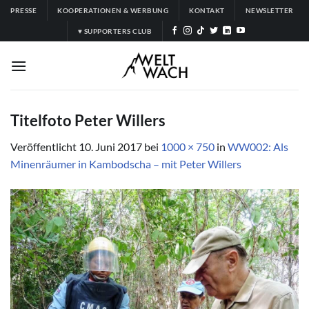
Zum
PRESSE
KOOPERATIONEN & WERBUNG
KONTAKT
NEWSLETTER
Inhalt
♥ SUPPORTERS CLUB
springen
Titelfoto Peter Willers
Veröffentlicht
10. Juni 2017
bei
1000 × 750
in
WW002: Als
Minenräumer in Kambodscha – mit Peter Willers