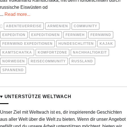
das Vulkanland Kamtschatka, mit dem Hundeschlitten durch
russische Eiswüsten od
...
Read more...
ABENTEUERREISE
ARMENIEN
COMMUNITY
EXPEDITION
EXPEDITIONEN
FERNWEH
FERNWIND
FERNWIND EXPEDITIONEN
HUNDESCHLITTEN
KAJAK
KAMTSCHATKA
KOMFORTZONE
NACHHALTIGKEIT
NORWEGEN
REISECOMMUNITY
RUSSLAND
SPANNEND
♥ UNTERSTÜTZE WELTWACH
Unser Ziel mit Weltwach ist es, dir inspirierende Geschichten
aus aller Welt über die Welt zu bieten. Wenn dir unser Angebot
gefällt und du unsere Arbeit unterstützen möchtest, bieten wir