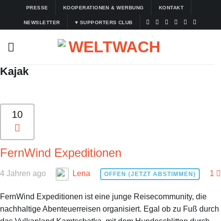
Zum
PRESSE
KOOPERATIONEN & WERBUNG
KONTAKT
Inhalt
NEWSLETTER
♥ SUPPORTERS CLUB
springen
Kajak
10
FernWind Expeditionen
4 Jahren ago
Lena
1
OFFEN (JETZT ABSTIMMEN)
FernWind Expeditionen ist eine junge Reisecommunity, die
nachhaltige Abenteuerreisen organisiert. Egal ob zu Fuß durch