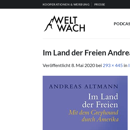
Zum
KOOPERATIONEN & WERBUNG
PRESSE
Inhalt
springen
PODCA
Im Land der Freien Andr
Veröffentlicht
8. Mai 2020
bei
293 × 445
in