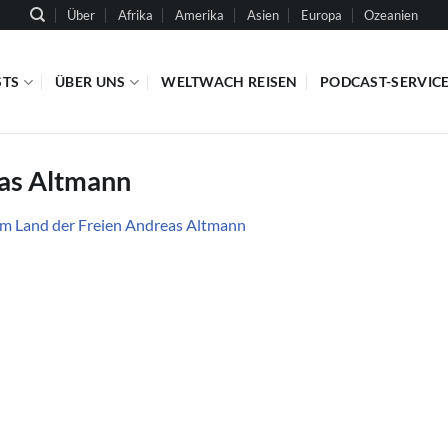
Über
Afrika
Amerika
Asien
Europa
Ozeanien
STS
ÜBER UNS
WELTWACH REISEN
PODCAST-SERVIC
eas Altmann
Im Land der Freien Andreas Altmann