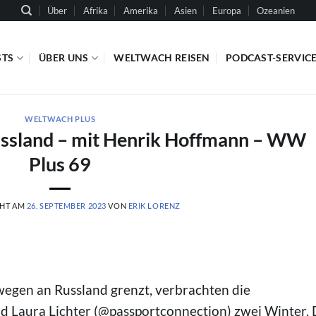
Über
Afrika
Amerika
Asien
Europa
Ozeanien
STS
ÜBER UNS
WELTWACH REISEN
PODCAST-SERVIC
WELTWACH PLUS
ussland – mit Henrik Hoffmann – WW
Plus 69
CHT AM
26. SEPTEMBER 2023
VON
ERIK LORENZ
gen an Russland grenzt, verbrachten die
 Laura Lichter (@passportconnection) zwei Winter. 