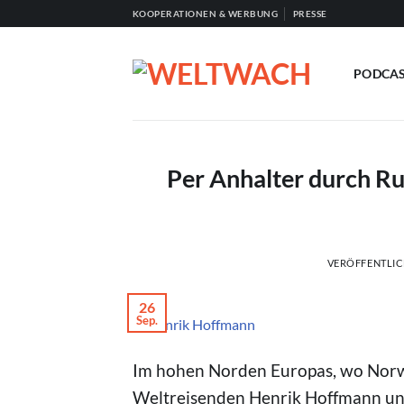
Zum
KOOPERATIONEN & WERBUNG
PRESSE
Inhalt
springen
PODCA
Per Anhalter durch R
VERÖFFENTLI
26
Sep.
© Henrik Hoffmann
Im hohen Norden Europas, wo Norwe
Weltreisenden Henrik Hoffmann und