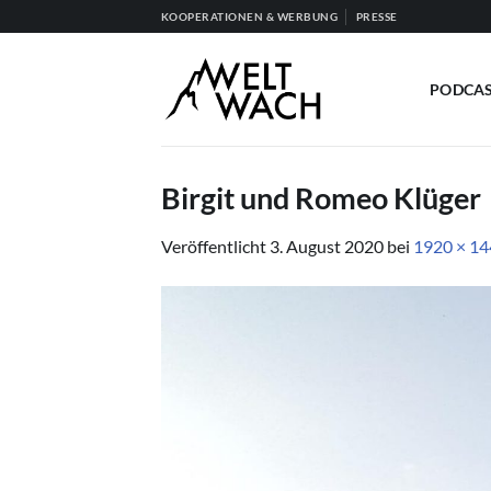
Zum
KOOPERATIONEN & WERBUNG
PRESSE
Inhalt
springen
PODCA
Birgit und Romeo Klüger
Veröffentlicht
3. August 2020
bei
1920 × 1