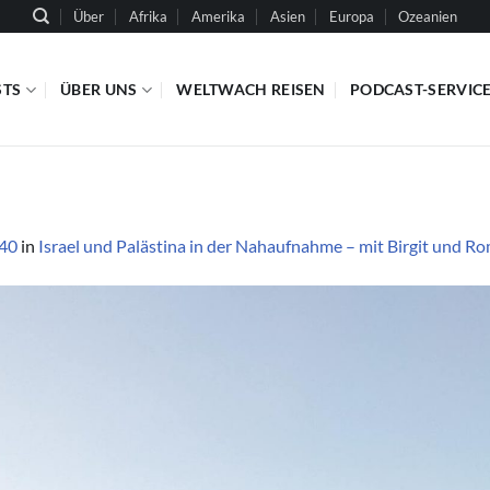
Über
Afrika
Amerika
Asien
Europa
Ozeanien
STS
ÜBER UNS
WELTWACH REISEN
PODCAST-SERVIC
440
in
Israel und Palästina in der Nahaufnahme – mit Birgit und 