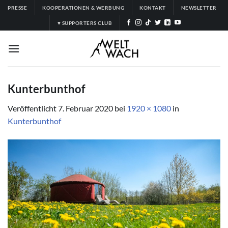
Zum
PRESSE
KOOPERATIONEN & WERBUNG
KONTAKT
NEWSLETTER
Inhalt
♥ SUPPORTERS CLUB
springen
Kunterbunthof
Veröffentlicht
7. Februar 2020
bei
1920 × 1080
in
Kunterbunthof