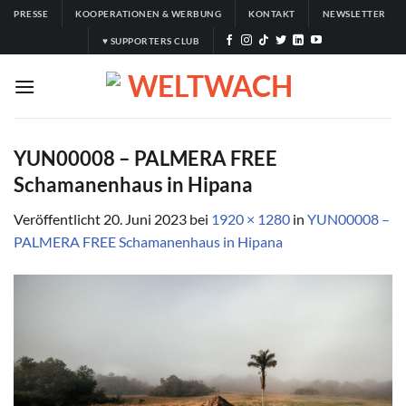
Zum
PRESSE
KOOPERATIONEN & WERBUNG
KONTAKT
NEWSLETTER
Inhalt
♥ SUPPORTERS CLUB
springen
YUN00008 – PALMERA FREE
Schamanenhaus in Hipana
Veröffentlicht
20. Juni 2023
bei
1920 × 1280
in
YUN00008 –
PALMERA FREE Schamanenhaus in Hipana