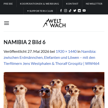
Zum
PRESSE
KOOPERATIONEN & WERBUNG
KONTAKT
NEWSLETTER
Inhalt
♥ SUPPORTERS CLUB
springen
NAMIBIA 2 Bild 6
Veröffentlicht
27. Mai 2026
bei
1920 × 1440
in
Namibia:
zwischen Erdmännchen, Elefanten und Löwen – mit den
Tierfilmern Jens Westphalen & Thoralf Grospitz | WW464