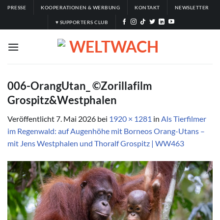
Zum
PRESSE
KOOPERATIONEN & WERBUNG
KONTAKT
NEWSLETTER
Inhalt
♥ SUPPORTERS CLUB
springen
006-OrangUtan_ ©️Zorillafilm
Grospitz&Westphalen
Veröffentlicht
7. Mai 2026
bei
1920 × 1281
in
Als Tierfilmer
im Regenwald: auf Augenhöhe mit Borneos Orang-Utans –
mit Jens Westphalen und Thoralf Grospitz | WW463