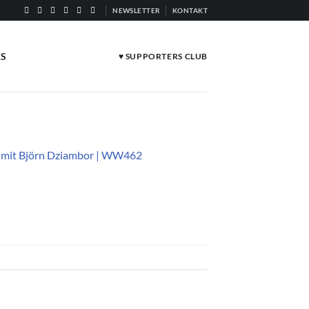
NEWSLETTER
KONTAKT
ES
♥ SUPPORTERS CLUB
 – mit Björn Dziambor | WW462