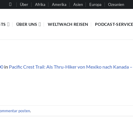
Über
Afrika
Amerika
Asien
Europa
Ozeanien
STS
ÜBER UNS
WELTWACH REISEN
PODCAST-SERVIC
00
in
Pacific Crest Trail: Als Thru-Hiker von Mexiko nach Kanada
ommentar posten
.