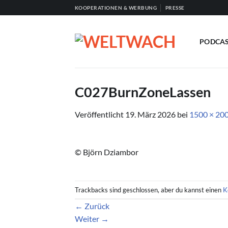
Zum
KOOPERATIONEN & WERBUNG
PRESSE
Inhalt
springen
PODCA
C027BurnZoneLassen
Veröffentlicht
19. März 2026
bei
1500 × 20
© Björn Dziambor
Trackbacks sind geschlossen, aber du kannst einen
K
←
Zurück
Weiter
→