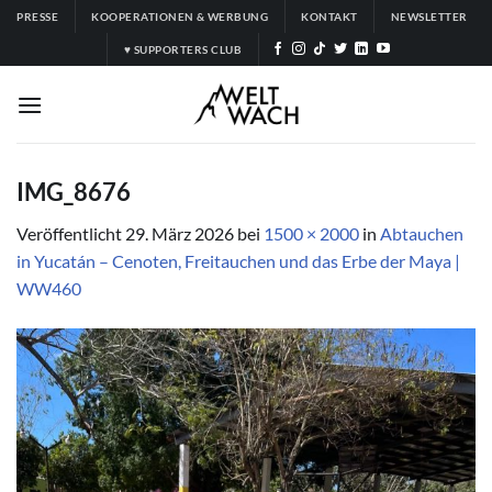
Zum
PRESSE
KOOPERATIONEN & WERBUNG
KONTAKT
NEWSLETTER
Inhalt
♥ SUPPORTERS CLUB
springen
IMG_8676
Veröffentlicht
29. März 2026
bei
1500 × 2000
in
Abtauchen
in Yucatán – Cenoten, Freitauchen und das Erbe der Maya |
WW460