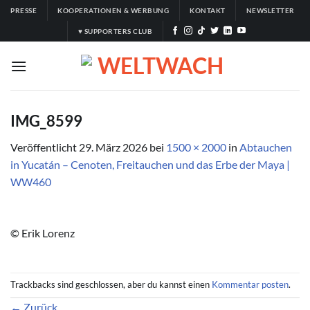
Zum
PRESSE
KOOPERATIONEN & WERBUNG
KONTAKT
NEWSLETTER
Inhalt
♥ SUPPORTERS CLUB
springen
IMG_8599
Veröffentlicht
29. März 2026
bei
1500 × 2000
in
Abtauchen
in Yucatán – Cenoten, Freitauchen und das Erbe der Maya |
WW460
© Erik Lorenz
Trackbacks sind geschlossen, aber du kannst einen
Kommentar posten
.
←
Zurück