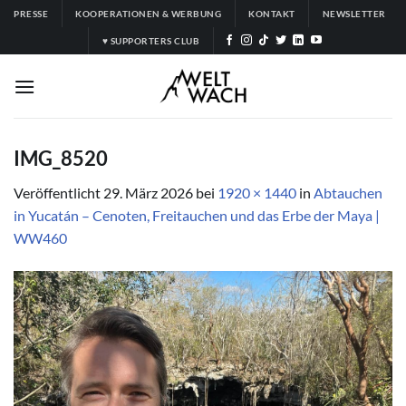
Zum
PRESSE
KOOPERATIONEN & WERBUNG
KONTAKT
NEWSLETTER
Inhalt
♥ SUPPORTERS CLUB
springen
IMG_8520
Veröffentlicht
29. März 2026
bei
1920 × 1440
in
Abtauchen
in Yucatán – Cenoten, Freitauchen und das Erbe der Maya |
WW460