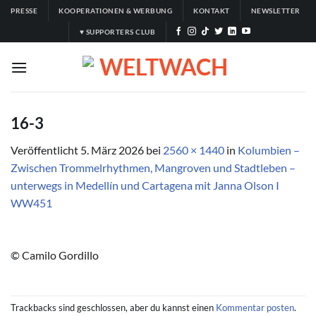
Zum
PRESSE
KOOPERATIONEN & WERBUNG
KONTAKT
NEWSLETTER
Inhalt
♥ SUPPORTERS CLUB
springen
16-3
Veröffentlicht
5. März 2026
bei
2560 × 1440
in
Kolumbien –
Zwischen Trommelrhythmen, Mangroven und Stadtleben –
unterwegs in Medellín und Cartagena mit Janna Olson I
WW451
© Camilo Gordillo
Trackbacks sind geschlossen, aber du kannst einen
Kommentar posten
.