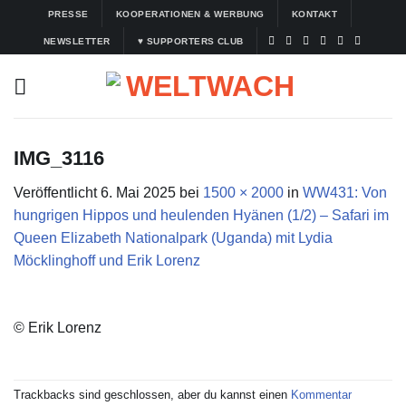
Zum
PRESSE
KOOPERATIONEN & WERBUNG
KONTAKT
Inhalt
NEWSLETTER
♥ SUPPORTERS CLUB
springen
IMG_3116
Veröffentlicht
6. Mai 2025
bei
1500 × 2000
in
WW431: Von
hungrigen Hippos und heulenden Hyänen (1/2) – Safari im
Queen Elizabeth Nationalpark (Uganda) mit Lydia
Möcklinghoff und Erik Lorenz
© Erik Lorenz
Trackbacks sind geschlossen, aber du kannst einen
Kommentar