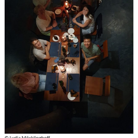
© Lydia Möcklinghoff