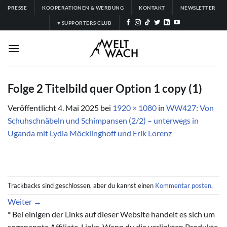
Zum
PRESSE
KOOPERATIONEN & WERBUNG
KONTAKT
NEWSLETTER
Inhalt
♥ SUPPORTERS CLUB
springen
Folge 2 Titelbild quer Option 1 copy (1)
Veröffentlicht
4. Mai 2025
bei
1920 × 1080
in
WW427: Von
Schuhschnäbeln und Schimpansen (2/2) – unterwegs in
Uganda mit Lydia Möcklinghoff und Erik Lorenz
Trackbacks sind geschlossen, aber du kannst einen
Kommentar posten
.
Weiter
→
* Bei einigen der Links auf dieser Website handelt es sich um
sogenannte Affiliate-Links. Wenn du die verlinkten Produkte