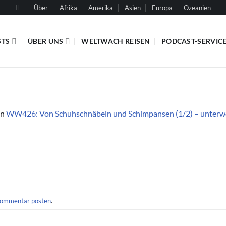
Über
Afrika
Amerika
Asien
Europa
Ozeanien
STS
ÜBER UNS
WELTWACH REISEN
PODCAST-SERVIC
in
WW426: Von Schuhschnäbeln und Schimpansen (1/2) – unterweg
ommentar posten
.