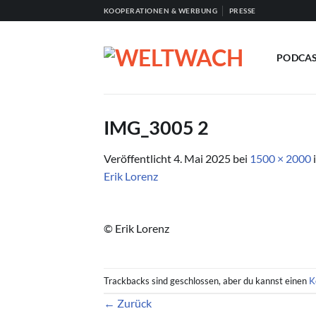
Zum
KOOPERATIONEN & WERBUNG
PRESSE
Inhalt
springen
PODCA
IMG_3005 2
Veröffentlicht
4. Mai 2025
bei
1500 × 2000
Erik Lorenz
© Erik Lorenz
Trackbacks sind geschlossen, aber du kannst einen
K
←
Zurück