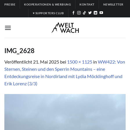
Zum
PRESSE
KOOPERATIONEN & WERBUNG
KONTAKT
NEWSLETTER
Inhalt
♥ SUPPORTERS CLUB
springen
IMG_2628
Veröffentlicht
21. Mai 2025
bei
1500 × 1125
in
WW422: Von
Sternen, Steinen und den Sperrin Mountains – eine
Entdeckungsreise in Nordirland mit Lydia Möcklinghoff und
Erik Lorenz (3/3)