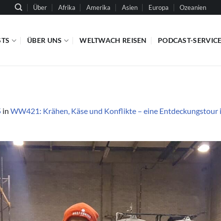
Über
Afrika
Amerika
Asien
Europa
Ozeanien
STS
ÜBER UNS
WELTWACH REISEN
PODCAST-SERVIC
5
in
WW421: Krähen, Käse und Konflikte – eine Entdeckungstour i