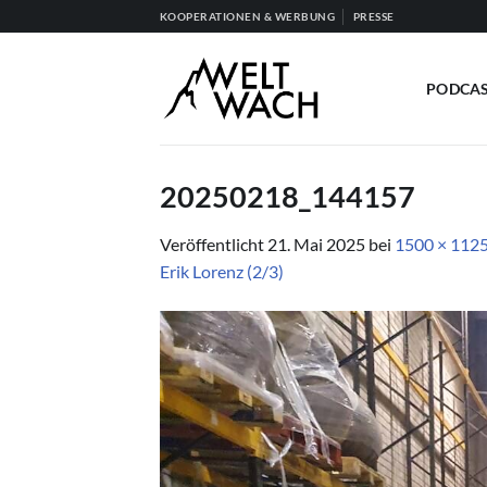
Zum
KOOPERATIONEN & WERBUNG
PRESSE
Inhalt
springen
PODCA
20250218_144157
Veröffentlicht
21. Mai 2025
bei
1500 × 112
Erik Lorenz (2/3)