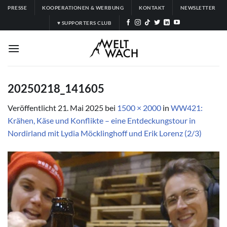
Zum
PRESSE
KOOPERATIONEN & WERBUNG
KONTAKT
NEWSLETTER
Inhalt
♥ SUPPORTERS CLUB
springen
20250218_141605
Veröffentlicht
21. Mai 2025
bei
1500 × 2000
in
WW421:
Krähen, Käse und Konflikte – eine Entdeckungstour in
Nordirland mit Lydia Möcklinghoff und Erik Lorenz (2/3)