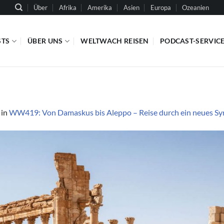
Über
Afrika
Amerika
Asien
Europa
Ozeanien
STS
ÜBER UNS
WELTWACH REISEN
PODCAST-SERVIC
in
WW419: Von Damaskus bis Aleppo – Reise durch ein neues Syri