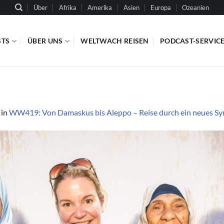
Über
Afrika
Amerika
Asien
Europa
Ozeanien
STS
ÜBER UNS
WELTWACH REISEN
PODCAST-SERVIC
in
WW419: Von Damaskus bis Aleppo – Reise durch ein neues Syri