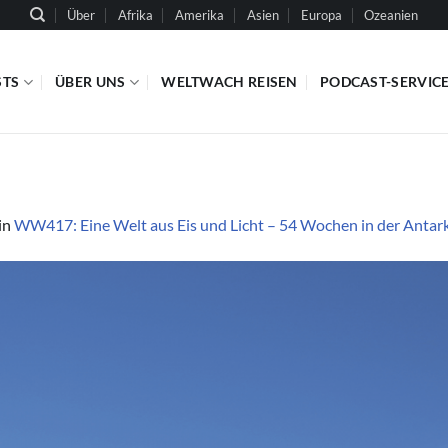
Über
Afrika
Amerika
Asien
Europa
Ozeanien
STS
ÜBER UNS
WELTWACH REISEN
PODCAST-SERVIC
in
WW417: Eine Welt aus Eis und Licht – 54 Wochen in der Antarkt