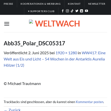
Zum
PRESSE
KOOPERATIONEN & WERBUNG
KONTAKT
NEWSLETTER
Inhalt
♥ SUPPORTERS CLUB
springen
Abb35_Polar_DSC05317
Veröffentlicht
2. Juni 2025
bei
1920 × 1280
in
WW417: Eine
Welt aus Eis und Licht – 54 Wochen in der Antarktis Aurelia
Hölzer (1/2)
© Michael Trautmann
Trackbacks sind geschlossen, aber du kannst einen
Kommentar posten
.
←
Zurück