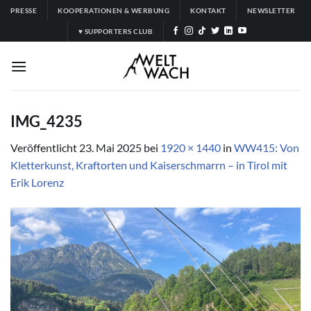
Zum
PRESSE
KOOPERATIONEN & WERBUNG
KONTAKT
NEWSLETTER
Inhalt
♥ SUPPORTERS CLUB
springen
IMG_4235
Veröffentlicht
23. Mai 2025
bei
1920 × 1440
in
WW415: Von
Kletterkunst, Kraftorten und Kaiserschmarrn – in Tirol mit
Erik Lorenz