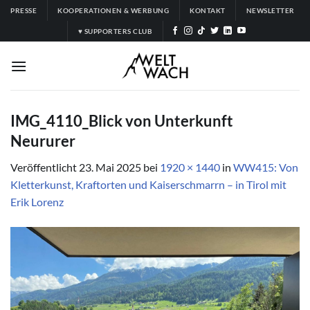
Zum
PRESSE
KOOPERATIONEN & WERBUNG
KONTAKT
NEWSLETTER
Inhalt
♥ SUPPORTERS CLUB
springen
IMG_4110_Blick von Unterkunft
Neururer
Veröffentlicht
23. Mai 2025
bei
1920 × 1440
in
WW415: Von
Kletterkunst, Kraftorten und Kaiserschmarrn – in Tirol mit
Erik Lorenz