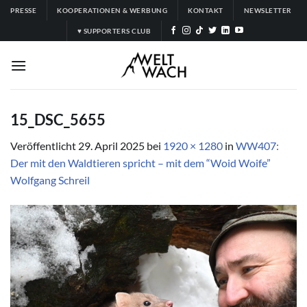
Zum
PRESSE
KOOPERATIONEN & WERBUNG
KONTAKT
NEWSLETTER
Inhalt
♥ SUPPORTERS CLUB
springen
15_DSC_5655
Veröffentlicht
29. April 2025
bei
1920 × 1280
in
WW407:
Der mit den Waldtieren spricht – mit dem “Woid Woife”
Wolfgang Schreil