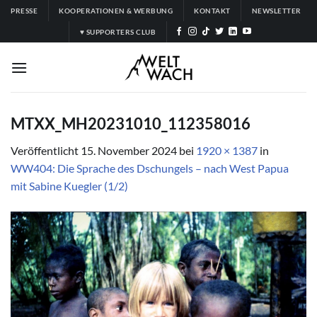
Zum
PRESSE
KOOPERATIONEN & WERBUNG
KONTAKT
NEWSLETTER
Inhalt
♥ SUPPORTERS CLUB
springen
MTXX_MH20231010_112358016
Veröffentlicht
15. November 2024
bei
1920 × 1387
in
WW404: Die Sprache des Dschungels – nach West Papua
mit Sabine Kuegler (1/2)