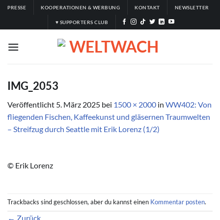
Zum
PRESSE
KOOPERATIONEN & WERBUNG
KONTAKT
NEWSLETTER
Inhalt
♥ SUPPORTERS CLUB
springen
IMG_2053
Veröffentlicht
5. März 2025
bei
1500 × 2000
in
WW402: Von
fliegenden Fischen, Kaffeekunst und gläsernen Traumwelten
– Streifzug durch Seattle mit Erik Lorenz (1/2)
© Erik Lorenz
Trackbacks sind geschlossen, aber du kannst einen
Kommentar posten
.
←
Zurück