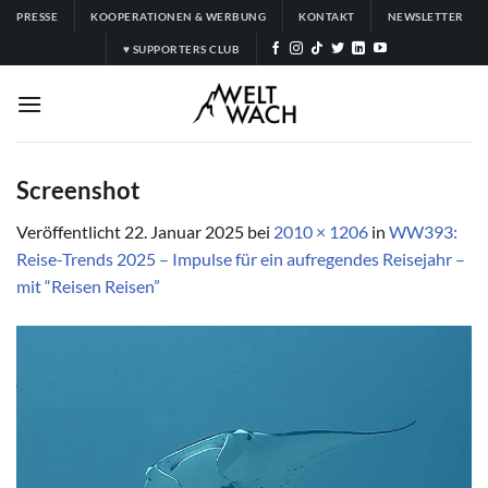
Zum
PRESSE
KOOPERATIONEN & WERBUNG
KONTAKT
NEWSLETTER
Inhalt
♥ SUPPORTERS CLUB
springen
Screenshot
Veröffentlicht
22. Januar 2025
bei
2010 × 1206
in
WW393:
Reise-Trends 2025 – Impulse für ein aufregendes Reisejahr –
mit “Reisen Reisen”