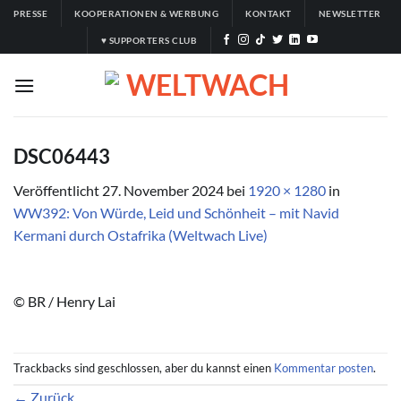
Zum
PRESSE
KOOPERATIONEN & WERBUNG
KONTAKT
NEWSLETTER
Inhalt
♥ SUPPORTERS CLUB
springen
DSC06443
Veröffentlicht
27. November 2024
bei
1920 × 1280
in
WW392: Von Würde, Leid und Schönheit – mit Navid
Kermani durch Ostafrika (Weltwach Live)
© BR / Henry Lai
Trackbacks sind geschlossen, aber du kannst einen
Kommentar posten
.
←
Zurück