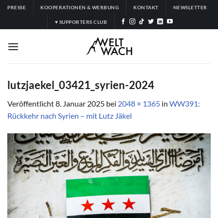
Zum
PRESSE
KOOPERATIONEN & WERBUNG
KONTAKT
NEWSLETTER
Inhalt
♥ SUPPORTERS CLUB
springen
lutzjaekel_03421_syrien-2024
Veröffentlicht
8. Januar 2025
bei
2048 × 1365
in
WW391:
Rückkehr nach Syrien – mit Lutz Jäkel