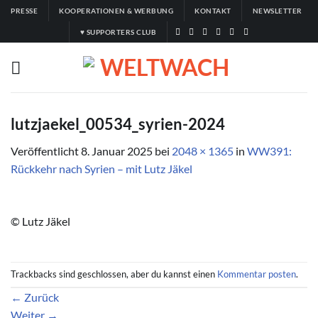
Zum
PRESSE
KOOPERATIONEN & WERBUNG
KONTAKT
NEWSLETTER
Inhalt
♥ SUPPORTERS CLUB
springen
lutzjaekel_00534_syrien-2024
Veröffentlicht
8. Januar 2025
bei
2048 × 1365
in
WW391:
Rückkehr nach Syrien – mit Lutz Jäkel
© Lutz Jäkel
Trackbacks sind geschlossen, aber du kannst einen
Kommentar posten
.
←
Zurück
Weiter
→