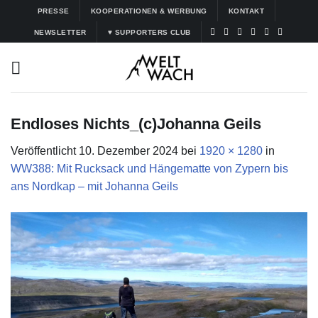
Zum
PRESSE
KOOPERATIONEN & WERBUNG
KONTAKT
Inhalt
NEWSLETTER
♥ SUPPORTERS CLUB
springen
Endloses Nichts_(c)Johanna Geils
Veröffentlicht
10. Dezember 2024
bei
1920 × 1280
in
WW388: Mit Rucksack und Hängematte von Zypern bis
ans Nordkap – mit Johanna Geils