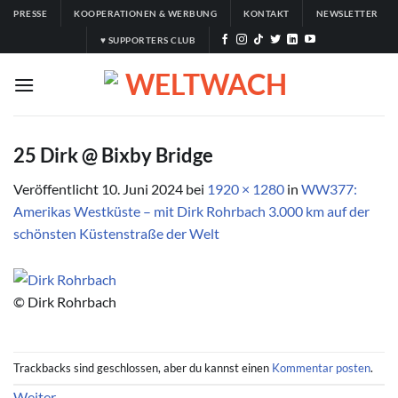
Zum
PRESSE
KOOPERATIONEN & WERBUNG
KONTAKT
NEWSLETTER
Inhalt
♥ SUPPORTERS CLUB
springen
25 Dirk @ Bixby Bridge
Veröffentlicht
10. Juni 2024
bei
1920 × 1280
in
WW377:
Amerikas Westküste – mit Dirk Rohrbach 3.000 km auf der
schönsten Küstenstraße der Welt
© Dirk Rohrbach
Trackbacks sind geschlossen, aber du kannst einen
Kommentar posten
.
Weiter
→