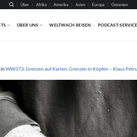
Über
Afrika
Amerika
Asien
Europa
Ozeanien
STS
ÜBER UNS
WELTWACH REISEN
PODCAST-SERVIC
in
WW373: Grenzen auf Karten, Grenzen in Köpfen – Klaus Petrus