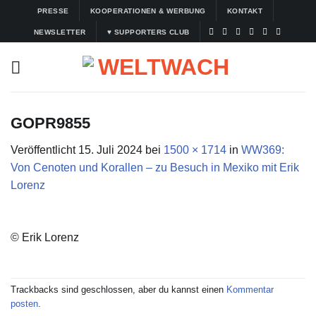
Zum
PRESSE
KOOPERATIONEN & WERBUNG
KONTAKT
Inhalt
NEWSLETTER
♥ SUPPORTERS CLUB
springen
GOPR9855
Veröffentlicht
15. Juli 2024
bei
1500 × 1714
in
WW369:
Von Cenoten und Korallen – zu Besuch in Mexiko mit Erik
Lorenz
© Erik Lorenz
Trackbacks sind geschlossen, aber du kannst einen
Kommentar
posten
.