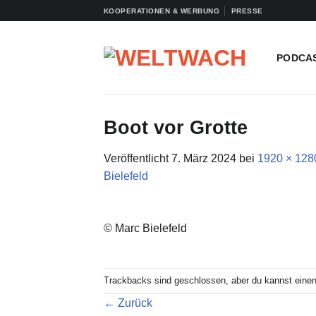
Zum
KOOPERATIONEN & WERBUNG
PRESSE
Inhalt
springen
PODCA
Boot vor Grotte
Veröffentlicht
7. März 2024
bei
1920 × 128
Bielefeld
© Marc Bielefeld
Trackbacks sind geschlossen, aber du kannst eine
←
Zurück