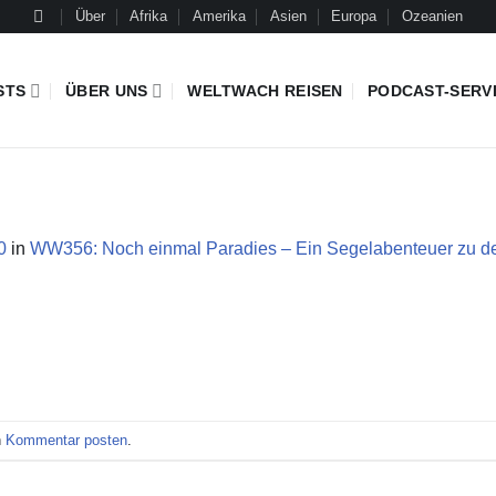
Über
Afrika
Amerika
Asien
Europa
Ozeanien
STS
ÜBER UNS
WELTWACH REISEN
PODCAST-SERV
0
in
WW356: Noch einmal Paradies – Ein Segelabenteuer zu den
n
Kommentar posten
.