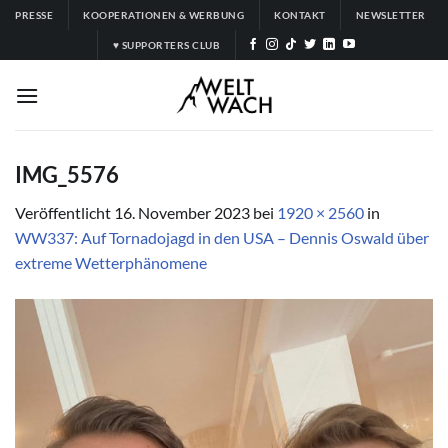
Zum
PRESSE
KOOPERATIONEN & WERBUNG
KONTAKT
NEWSLETTER
Inhalt
♥ SUPPORTERS CLUB
springen
IMG_5576
Veröffentlicht
16. November 2023
bei
1920 × 2560
in
WW337: Auf Tornadojagd in den USA – Dennis Oswald über
extreme Wetterphänomene